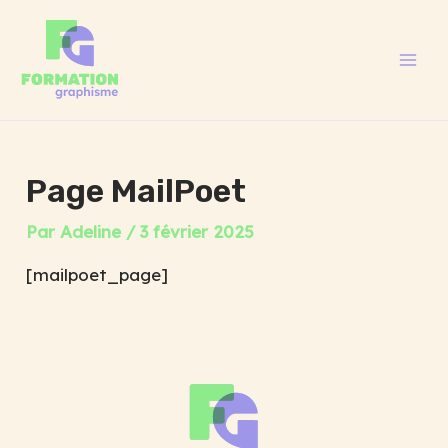
Aller
Panneau de gestion des cookies
Mai
au
Men
contenu
Page MailPoet
Par
Adeline
/
3 février 2025
[mailpoet_page]